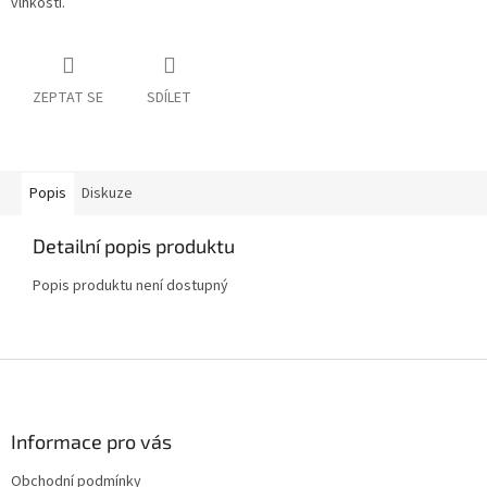
vlhkosti.
ZEPTAT SE
SDÍLET
Popis
Diskuze
Detailní popis produktu
Popis produktu není dostupný
Z
á
p
a
Informace pro vás
t
Obchodní podmínky