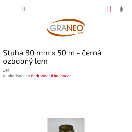
Přejít
NÁKUP
na
obsah
KOŠÍK
Stuha 80 mm x 50 m - černá
ozbobný lem
144
Průměrné
Neohodnoceno
Podrobnosti hodnocení
hodnocení
produktu
je
0,0
z
5
hvězdiček.