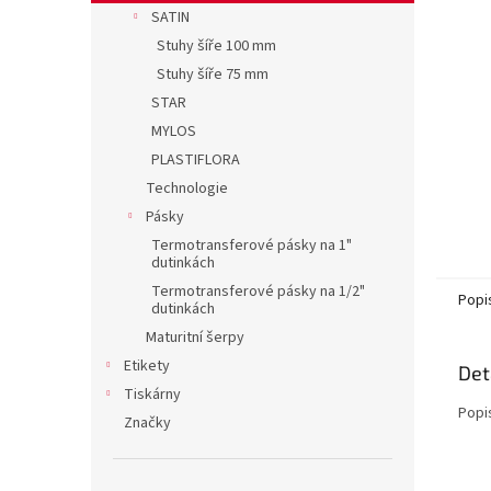
n
SATIN
e
Stuhy šíře 100 mm
l
Stuhy šíře 75 mm
STAR
MYLOS
PLASTIFLORA
Technologie
Pásky
Termotransferové pásky na 1"
dutinkách
Termotransferové pásky na 1/2"
Popi
dutinkách
Maturitní šerpy
Etikety
Det
Tiskárny
Popi
Značky