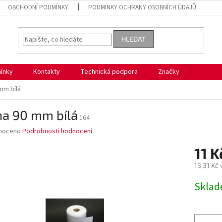
OBCHODNÍ PODMÍNKY
PODMÍNKY OCHRANY OSOBNÍCH ÚDAJŮ
HLEDAT
ínky
Kontakty
Technická podpora
Značky
mm bílá
ha 90 mm bílá
164
né
noceno
Podrobnosti hodnocení
ní
11 K
u
13,31 Kč
Měrná
Skla
cena:
ek.