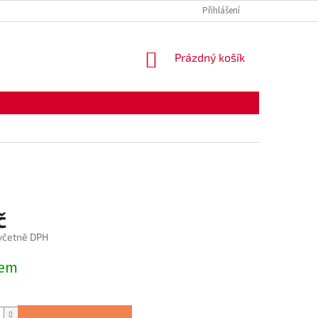
Přihlášení
NÁKUPNÍ
Prázdný košík
KOŠÍK
č
 včetně DPH
dem