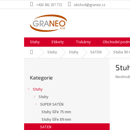
Přejít
+420 381 257 772
obchod@graneo.cz
na
obsah
Stuhy
Etikety
Tiskárny
Obchodní podm
Domů
Stuhy
Stuhy
SATEN
Stuha 90 
P
Stu
o
Přeskočit
s
Průměr
Neohod
Kategorie
kategorie
t
hodnoce
r
produkt
Stuhy
a
je
Stuhy
0,0
n
z
SUPER SATÉN
n
5
í
Stuhy šíře 75 mm
hvězdič
p
Stuhy šíře 89 mm
a
SATEN