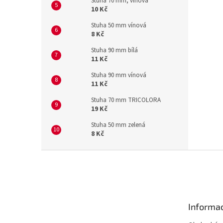
Stuha 70 mm, vínová
10 Kč
Stuha 50 mm vínová
8 Kč
Stuha 90 mm bílá
11 Kč
Stuha 90 mm vínová
11 Kč
Stuha 70 mm TRICOLORA
19 Kč
Stuha 50 mm zelená
8 Kč
Z
á
p
a
t
Informac
í