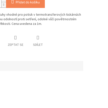
Přidat do košíku
stuhy vhodné pro potisk v termotransferových tiskárnách
u odolností proti setření, odolné vůči povětrnostním
vlhkosti. Cena uvedena za 1m.
ZEPTAT SE
SDÍLET