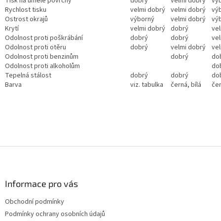
Tisk na umělé povrchy
dobrý
velmi dobrý
vý
Rychlost tisku
velmi dobrý
velmi dobrý
vý
Ostrost okrajů
výborný
velmi dobrý
vý
Krytí
velmi dobrý
dobrý
ve
Odolnost proti poškrábání
dobrý
dobrý
ve
Odolnost proti otěru
dobrý
velmi dobrý
ve
Odolnost proti benzinům
dobrý
do
Odolnost proti alkoholům
do
Tepelná stálost
dobrý
dobrý
do
Barva
viz. tabulka
černá, bílá
če
Z
á
p
a
Informace pro vás
t
Obchodní podmínky
í
Podmínky ochrany osobních údajů