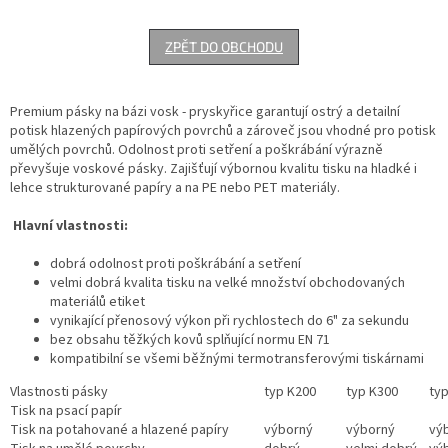
ZPĚT DO OBCHODU
Premium pásky na bázi vosk - pryskyřice garantují ostrý a detailní
potisk hlazených papírových povrchů a zároveč jsou vhodné pro potisk
umělých povrchů. Odolnost proti setření a poškrábání výrazně
převyšuje voskové pásky. Zajišťují výbornou kvalitu tisku na hladké i
lehce strukturované papíry a na PE nebo PET materiály.
Hlavní vlastnosti:
dobrá odolnost proti poškrábání a setření
velmi dobrá kvalita tisku na velké množství obchodovaných
materiálů etiket
vynikající přenosový výkon při rychlostech do 6" za sekundu
bez obsahu těžkých kovů splňující normu EN 71
kompatibilní se všemi běžnými termotransferovými tiskárnami
Vlastnosti pásky
typ K200
typ K300
ty
Tisk na psací papír
Tisk na potahované a hlazené papíry
výborný
výborný
vý