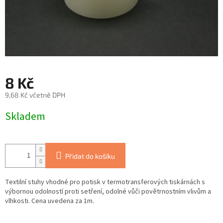
8 Kč
9,68 Kč včetně DPH
Měrná
Skladem
cena:
Přidat do košíku
Textilní stuhy vhodné pro potisk v termotransferových tiskárnách s
výbornou odolností proti setření, odolné vůči povětrnostním vlivům a
vlhkosti. Cena uvedena za 1m.