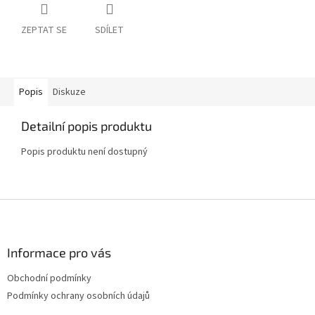
ZEPTAT SE
SDÍLET
Popis
Diskuze
Detailní popis produktu
Popis produktu není dostupný
Z
á
p
a
Informace pro vás
t
Obchodní podmínky
í
Podmínky ochrany osobních údajů