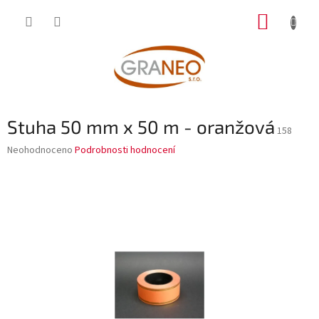
Přejít
NÁKUP
na
obsah
KOŠÍK
Stuha 50 mm x 50 m - oranžová
158
Průměrné
Neohodnoceno
Podrobnosti hodnocení
hodnocení
produktu
je
0,0
z
5
hvězdiček.