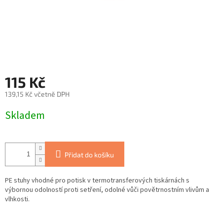
115 Kč
139,15 Kč včetně DPH
Měrná
Skladem
cena:
Přidat do košíku
PE stuhy vhodné pro potisk v termotransferových tiskárnách s
výbornou odolností proti setření, odolné vůči povětrnostním vlivům a
vlhkosti.