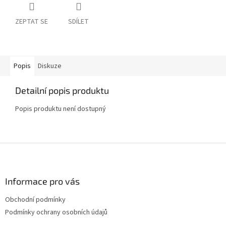
ZEPTAT SE
SDÍLET
Popis
Diskuze
Detailní popis produktu
Popis produktu není dostupný
Z
á
p
a
Informace pro vás
t
Obchodní podmínky
í
Podmínky ochrany osobních údajů