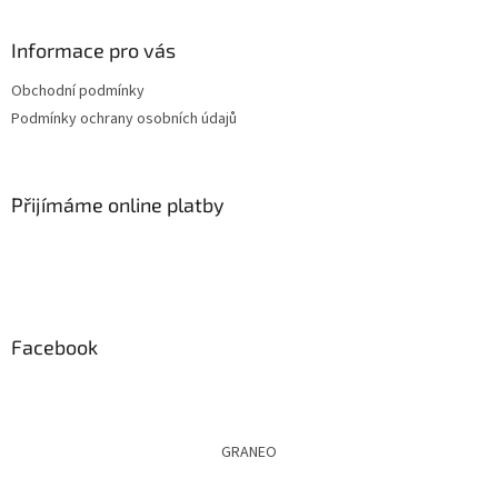
á
p
a
Informace pro vás
t
Obchodní podmínky
í
Podmínky ochrany osobních údajů
Přijímáme online platby
Facebook
GRANEO