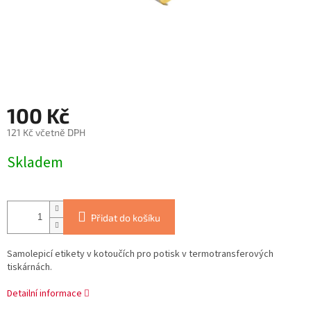
100 Kč
121 Kč včetně DPH
Měrná
Skladem
cena:
Přidat do košíku
Samolepicí etikety v kotoučích pro potisk v termotransferových
tiskárnách.
Detailní informace