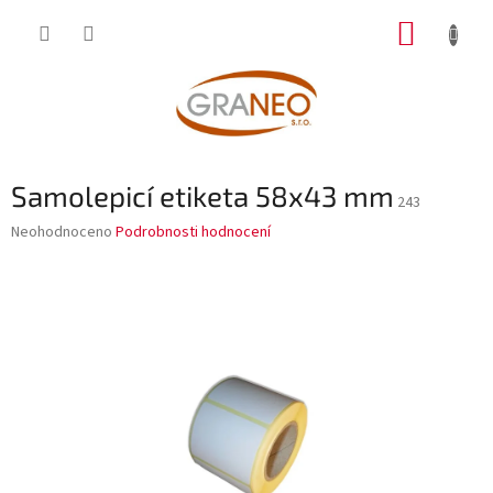
Přejít
NÁKUP
na
obsah
KOŠÍK
Samolepicí etiketa 58x43 mm
243
Průměrné
Neohodnoceno
Podrobnosti hodnocení
hodnocení
produktu
je
0,0
z
5
hvězdiček.