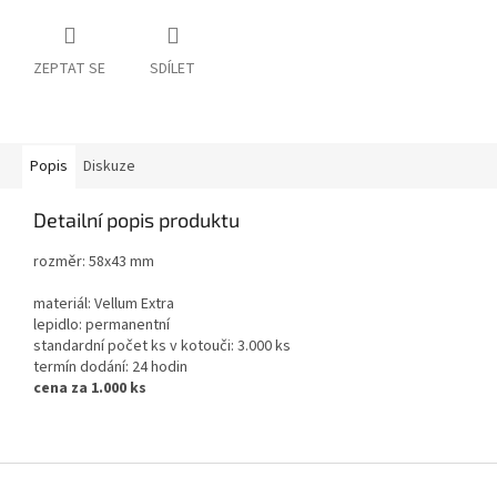
ZEPTAT SE
SDÍLET
Popis
Diskuze
Detailní popis produktu
rozměr: 58x43 mm
materiál: Vellum Extra
lepidlo: permanentní
standardní počet ks v kotouči: 3.000 ks
termín dodání: 24 hodin
cena za 1.000 ks
Z