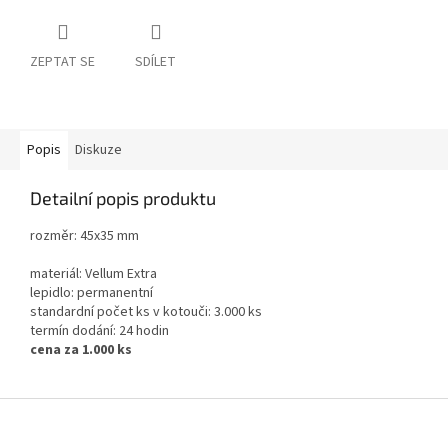
ZEPTAT SE
SDÍLET
Popis
Diskuze
Detailní popis produktu
rozměr: 45x35 mm
materiál: Vellum Extra
lepidlo: permanentní
standardní počet ks v kotouči: 3.000 ks
termín dodání: 24 hodin
cena za 1.000 ks
Z
á