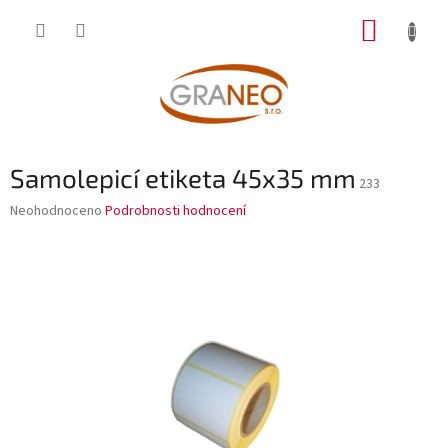
Přejít
NÁKUP
na
obsah
KOŠÍK
Samolepicí etiketa 45x35 mm
233
Průměrné
Neohodnoceno
Podrobnosti hodnocení
hodnocení
produktu
je
0,0
z
5
hvězdiček.