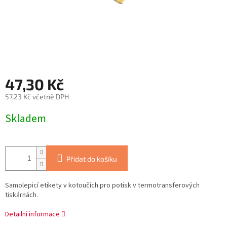
47,30 Kč
57,23 Kč včetně DPH
Měrná
Skladem
cena:
Přidat do košíku
Samolepicí etikety v kotoučích pro potisk v termotransferových
tiskárnách.
Detailní informace