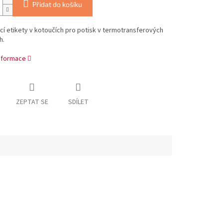
Přidat do košíku
í etikety v kotoučích pro potisk v termotransferových
h.
informace
ZEPTAT SE
SDÍLET