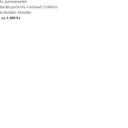
dlo: permanentní
ardní počet ks v kotouči: 5.000 ks
ín dodání: 24 hodin
 za 1.000 ks