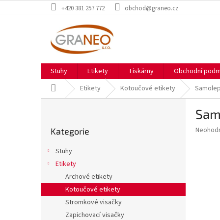
Přejít
+420 381 257 772
obchod@graneo.cz
na
obsah
Stuhy
Etikety
Tiskárny
Obchodní podm
Domů
Etikety
Kotoučové etikety
Samolep
P
Sam
o
Přeskočit
s
Průměr
Neohod
Kategorie
kategorie
t
hodnoce
r
produkt
Stuhy
a
je
Etikety
0,0
n
z
Archové etikety
n
5
í
Kotoučové etikety
hvězdič
p
Stromkové visačky
a
Zapichovací visačky