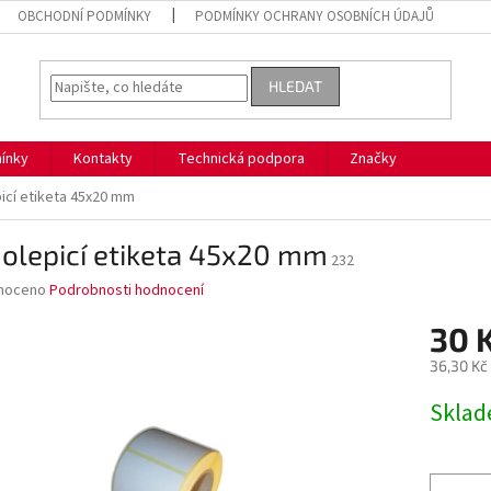
OBCHODNÍ PODMÍNKY
PODMÍNKY OCHRANY OSOBNÍCH ÚDAJŮ
HLEDAT
ínky
Kontakty
Technická podpora
Značky
icí etiketa 45x20 mm
olepicí etiketa 45x20 mm
232
né
noceno
Podrobnosti hodnocení
ní
30 
u
36,30 Kč
Měrná
Skla
cena:
ek.