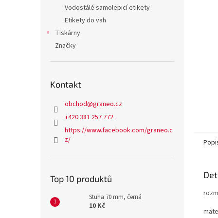
n
Vodostálé samolepicí etikety
e
Etikety do vah
l
Tiskárny
Značky
Kontakt
obchod
@
graneo.cz
+420 381 257 772
https://www.facebook.com/graneo.c
z/
Popi
Det
Top 10 produktů
rozm
Stuha 70 mm, černá
10 Kč
mater