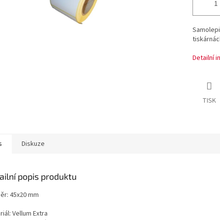
Samolepic
tiskárnác
Detailní 
TISK
s
Diskuze
ailní popis produktu
ěr: 45x20 mm
iál: Vellum Extra