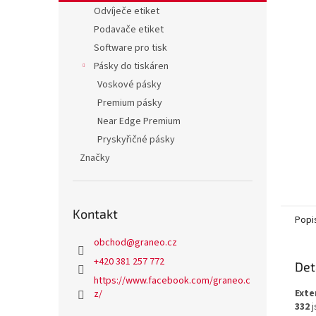
n
Odvíječe etiket
e
Podavače etiket
l
Software pro tisk
Pásky do tiskáren
Voskové pásky
Premium pásky
Near Edge Premium
Pryskyřičné pásky
Značky
Kontakt
Popi
obchod
@
graneo.cz
+420 381 257 772
Det
https://www.facebook.com/graneo.c
Exte
z/
332