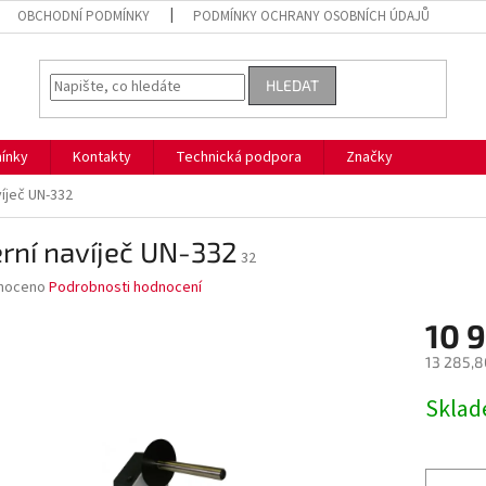
OBCHODNÍ PODMÍNKY
PODMÍNKY OCHRANY OSOBNÍCH ÚDAJŮ
HLEDAT
ínky
Kontakty
Technická podpora
Značky
víječ UN-332
rní navíječ UN-332
32
né
noceno
Podrobnosti hodnocení
ní
10 
u
13 285,8
Měrná
Skla
cena:
ek.