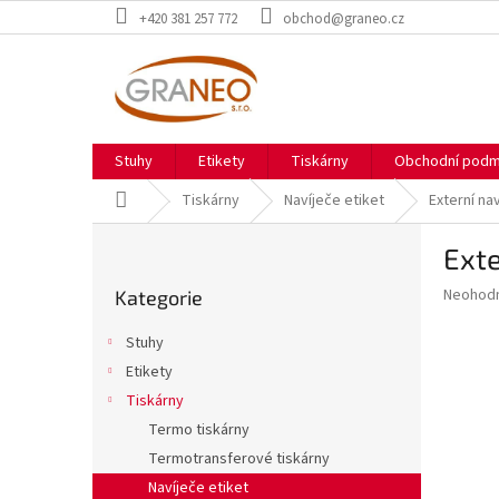
Přejít
+420 381 257 772
obchod@graneo.cz
na
obsah
Stuhy
Etikety
Tiskárny
Obchodní podm
Domů
Tiskárny
Navíječe etiket
Externí na
P
Exte
o
Přeskočit
s
Průměr
Neohod
Kategorie
kategorie
t
hodnoce
r
produkt
Stuhy
a
je
Etikety
0,0
n
z
Tiskárny
n
5
í
Termo tiskárny
hvězdič
p
Termotransferové tiskárny
a
Navíječe etiket