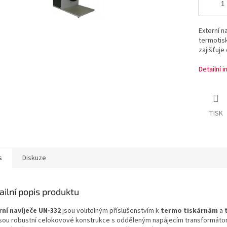
Externí n
termotis
zajišťuje
Detailní 
TISK
s
Diskuze
ailní popis produktu
rní navíječe UN-332
jsou volitelným příslušenstvím k
termo tiskárnám
a
jsou robustní celokovové konstrukce s odděleným napájecím transformátor