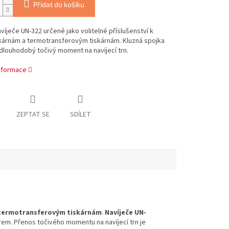
Přidat do košíku
avíječe UN-322 určené jako volitelné příslušenství k
kárnám a termotransferovým tiskárnám. Kluzná spojka
 dlouhodobý točivý moment na navíjecí trn.
informace
ZEPTAT SE
SDÍLET
termotransferovým tiskárnám
.
Navíječe UN-
em. Přenos točivého momentu na navíjecí trn je