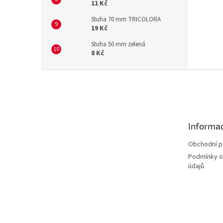
11 Kč
Stuha 70 mm TRICOLORA
19 Kč
Stuha 50 mm zelená
8 Kč
Z
á
p
a
t
Informac
í
Obchodní 
Podmínky o
údajů