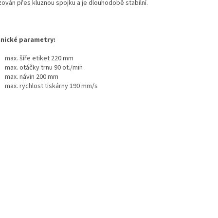
zován přes kluznou spojku a je dlouhodobě stabilní.
nické parametry:
max. šíře etiket 220 mm
max. otáčky trnu 90 ot./min
max. návin 200 mm
max. rychlost tiskárny 190 mm/s