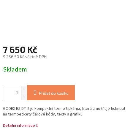
7 650 Kč
9 256,50 Kč včetně DPH
Měrná
Skladem
cena:
Přidat do košíku
GODEX EZ DT-2 je kompaktní termo tiskárna, která umožňuje tisknout
na termoetikety čárové kódy, texty a grafiku.
Detailní informace