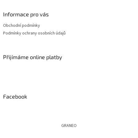
á
p
a
Informace pro vás
t
Obchodní podmínky
í
Podmínky ochrany osobních údajů
Přijímáme online platby
Facebook
GRANEO