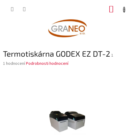
Přejít
NÁKUP
na
obsah
KOŠÍK
Termotiskárna GODEX EZ DT-2
1
Průměrné
1 hodnocení
Podrobnosti hodnocení
hodnocení
produktu
je
5,0
z
5
hvězdiček.