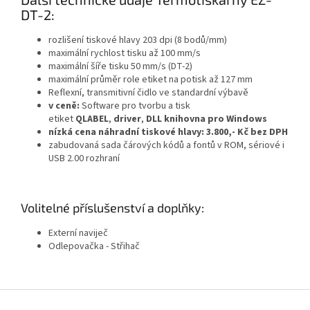
DT-2:
rozlišení tiskové hlavy 203 dpi (8 bodů/mm)
maximální rychlost tisku až 100 mm/s
maximální šíře tisku 50 mm/s (DT-2)
maximální průměr role etiket na potisk až 127 mm
Reflexní, transmitivní čidlo ve standardní výbavě
v ceně:
Software pro tvorbu a tisk
etiket
QLABEL
,
driver
,
DLL knihovna pro Windows
nízká cena náhradní tiskové hlavy: 3.800,- Kč bez DPH
zabudovaná sada čárových kódů a fontů v ROM, sériové i
USB 2.00 rozhraní
Volitelné příslušenství a doplňky:
Externí naviječ
Odlepovačka - Střihač
Z