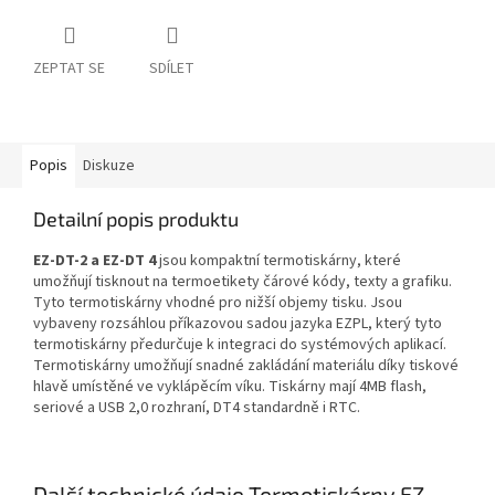
ZEPTAT SE
SDÍLET
Popis
Diskuze
Detailní popis produktu
EZ-DT-2 a EZ-DT 4
jsou kompaktní termotiskárny, které
umožňují tisknout na termoetikety čárové kódy, texty a grafiku.
Tyto termotiskárny vhodné pro nižší objemy tisku. Jsou
vybaveny rozsáhlou příkazovou sadou jazyka EZPL, který tyto
termotiskárny předurčuje k integraci do systémových aplikací.
Termotiskárny umožňují snadné zakládání materiálu díky tiskové
hlavě umístěné ve vyklápěcím víku. Tiskárny mají 4MB flash,
seriové a USB 2,0 rozhraní, DT4 standardně i RTC.
Další technické údaje Termotiskárny EZ-