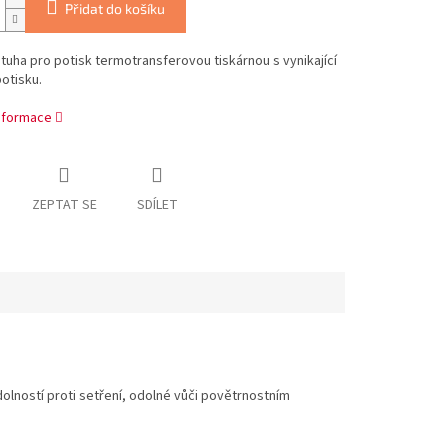
Přidat do košíku
tuha pro potisk termotransferovou tiskárnou s vynikající
potisku.
informace
ZEPTAT SE
SDÍLET
olností proti setření, odolné vůči povětrnostním