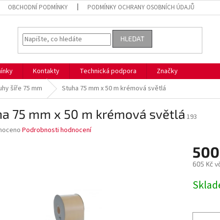
OBCHODNÍ PODMÍNKY
PODMÍNKY OCHRANY OSOBNÍCH ÚDAJŮ
HLEDAT
ínky
Kontakty
Technická podpora
Značky
uhy šíře 75 mm
Stuha 75 mm x 50 m krémová světlá
ha 75 mm x 50 m krémová světlá
193
né
noceno
Podrobnosti hodnocení
ní
500
u
605 Kč v
Měrná
Skla
cena:
ek.