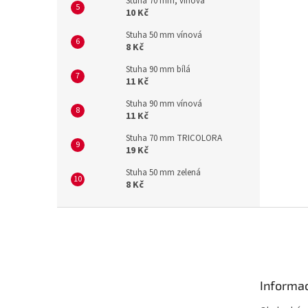
Stuha 70 mm, vínová
10 Kč
Stuha 50 mm vínová
8 Kč
Stuha 90 mm bílá
11 Kč
Stuha 90 mm vínová
11 Kč
Stuha 70 mm TRICOLORA
19 Kč
Stuha 50 mm zelená
8 Kč
Z
á
p
a
t
Informac
í