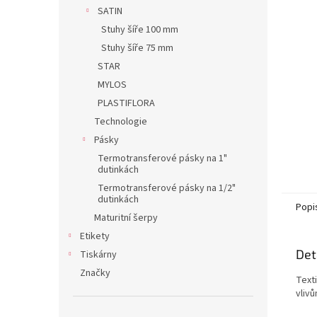
n
SATIN
e
Stuhy šíře 100 mm
l
Stuhy šíře 75 mm
STAR
MYLOS
PLASTIFLORA
Technologie
Pásky
Termotransferové pásky na 1"
dutinkách
Termotransferové pásky na 1/2"
dutinkách
Popi
Maturitní šerpy
Etikety
Det
Tiskárny
Značky
Text
vlivů