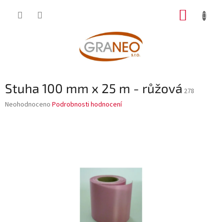
Přejít
NÁKUP
na
obsah
KOŠÍK
Stuha 100 mm x 25 m - růžová
278
Průměrné
Neohodnoceno
Podrobnosti hodnocení
hodnocení
produktu
je
0,0
z
5
hvězdiček.