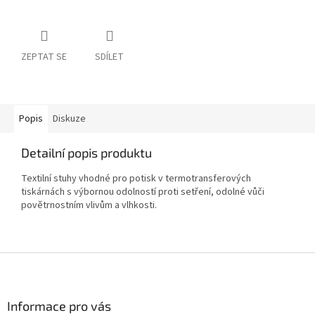
ZEPTAT SE
SDÍLET
Popis
Diskuze
Detailní popis produktu
Textilní stuhy vhodné pro potisk v termotransferových
tiskárnách s výbornou odolností proti setření, odolné vůči
povětrnostním vlivům a vlhkosti.
Z
á
p
a
Informace pro vás