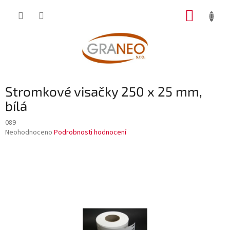
Přejít
NÁKUP
na
obsah
KOŠÍK
Stromkové visačky 250 x 25 mm,
bílá
089
Průměrné
Neohodnoceno
Podrobnosti hodnocení
hodnocení
produktu
je
0,0
z
5
hvězdiček.