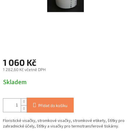
1 060 Kč
1 282,60 Kč včetně DPH
Měrná
Skladem
cena:
Přidat do košíku
Floristické visačky, stromkové visačky, stromkové etikety, štítky pro
zahradnické účely, štítky a visačky pro termotransferové tiskárny.