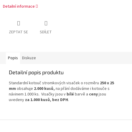
Detailní informace
ZEPTAT SE
SDÍLET
Popis
Diskuze
Detailní popis produktu
Standardní kotouč stromkových visaček o rozměru
250 x 25
mm
obsahuje
2.000 kusů,
na přání dodáváme i kotouče s
návinem 1.000 ks. Visačky jsou v
bílé
barvě a
ceny
jsou
uvedeny
za 1.000 kusů, bez DPH
.
Z
á