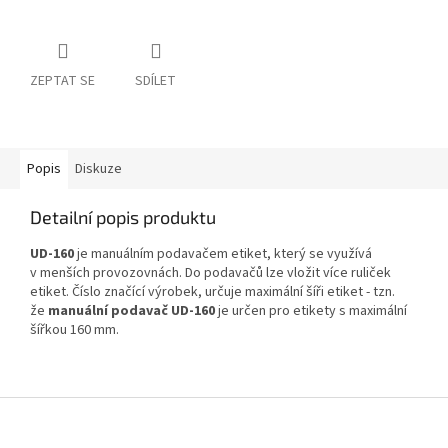
ZEPTAT SE
SDÍLET
Popis
Diskuze
Detailní popis produktu
UD-160
je manuálním podavačem etiket, který se využívá
v menších provozovnách. Do podavačů lze vložit více ruliček
etiket. Číslo značící výrobek, určuje maximální šíři etiket - tzn.
že
manuální podavač UD-160
je určen pro etikety s maximální
šířkou 160 mm.
Z
á