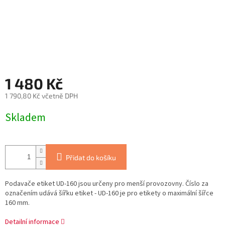
1 480 Kč
1 790,80 Kč včetně DPH
Měrná
Skladem
cena:
Přidat do košíku
Podavače etiket UD-160 jsou určeny pro menší provozovny. Číslo za
označením udává šířku etiket - UD-160 je pro etikety o maximální šířce
160 mm.
Detailní informace