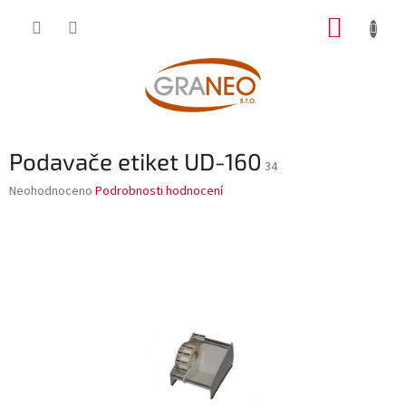
Přejít
NÁKUP
na
obsah
KOŠÍK
Podavače etiket UD-160
34
Průměrné
Neohodnoceno
Podrobnosti hodnocení
hodnocení
produktu
je
0,0
z
5
hvězdiček.