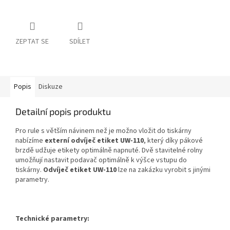
ZEPTAT SE
SDÍLET
Popis
Diskuze
Detailní popis produktu
Pro rule s větším návinem než je možno vložit do tiskárny
nabízíme
externí odvíječ etiket UW-110
, který díky pákové
brzdě udžuje etikety optimálně napnuté. Dvě stavitelné rolny
umožňují nastavit podavač optimálně k výšce vstupu do
tiskárny.
Odvíječ etiket UW-110
lze na zakázku vyrobit s jinými
parametry.
Technické parametry: