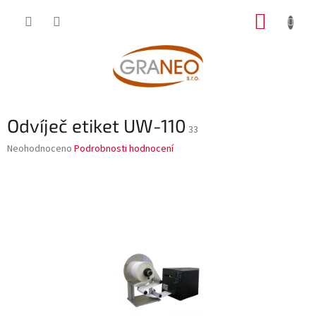
Přejít
NÁKUP
na
obsah
KOŠÍK
Odvíječ etiket UW-110
33
Průměrné
Neohodnoceno
Podrobnosti hodnocení
hodnocení
produktu
je
0,0
z
5
hvězdiček.