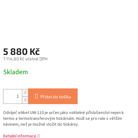
5 880 Kč
7 114,80 Kč včetně DPH
Měrná
Skladem
cena:
Přidat do košíku
Odvíječ etiket UW-110 je určen jako volitelné příslušenství nejen k
termo a termotransferovým tiskárnám. Hodí se pro rule s větším
návinem, než je možné vložit do tiskárny.
Detailní informace