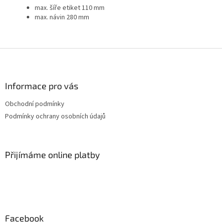
max. šíře etiket 110 mm
max. návin 280 mm
Z
á
p
a
Informace pro vás
t
Obchodní podmínky
í
Podmínky ochrany osobních údajů
Přijímáme online platby
Facebook