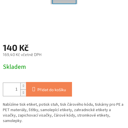
140 Kč
169,40 Kč včetně DPH
Měrná
Skladem
cena:
Přidat do košíku
Nabízíme tisk etiket, potisk stuh, tisk čárového kódu, tiskárny pro PE a
PET materiály, štítky, samolepící etikety, zahradnické etikety a
visačky, zapichovací visačky, čárové kódy, stromkové etikety,
samolepky.