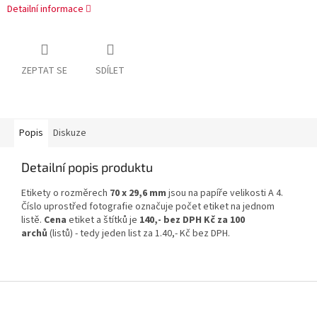
Detailní informace
ZEPTAT SE
SDÍLET
Popis
Diskuze
Detailní popis produktu
Etikety o rozměrech
70 x 29,6 mm
jsou na papíře velikosti A 4.
Číslo uprostřed fotografie označuje počet etiket na jednom
listě.
Cena
etiket a štítků je
140,- bez DPH Kč za 100
archů
(listů) - tedy jeden list za 1.40,- Kč bez DPH.
Z
á