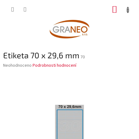
Přejít
NÁKUP
na
obsah
KOŠÍK
Etiketa 70 x 29,6 mm
70
Průměrné
Neohodnoceno
Podrobnosti hodnocení
hodnocení
produktu
je
0,0
z
5
hvězdiček.